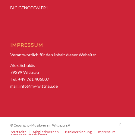
BIC GENODE61FR1
IMPRESSUM
Verantwortlich für den Inhalt dieser Website:
Alex Schuldis
79299 Wittnau
Tel. +49 761 406007
mail:
info@mv-wittnau.de
© Copyright - Musikverein Wittnau e.V.
Startseite
Mitglied werden
Bankverbindung
Impressum
Datenschutzerklärung